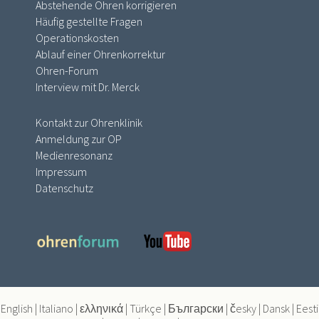
Abstehende Ohren korrigieren
Häufig gestellte Fragen
Operationskosten
Ablauf einer Ohrenkorrektur
Ohren-Forum
Interview mit Dr. Merck
Kontakt zur Ohrenklinik
Anmeldung zur OP
Medienresonanz
Impressum
Datenschutz
English
|
Italiano
|
ελληνικά
|
Türkçe
|
Български
|
česky
|
Dansk
|
Eesti